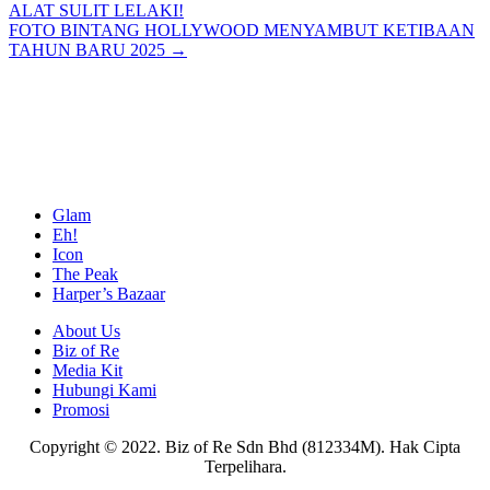
ALAT SULIT LELAKI!
navigation
FOTO BINTANG HOLLYWOOD MENYAMBUT KETIBAAN
TAHUN BARU 2025 →
Glam
Eh!
Icon
The Peak
Harper’s Bazaar
About Us
Biz of Re
Media Kit
Hubungi Kami
Promosi
Copyright © 2022. Biz of Re Sdn Bhd (812334M). Hak Cipta
Terpelihara.