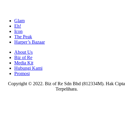
Glam
Eh!
Icon
The Peak
Harper’s Bazaar
About Us
Biz of Re
Media Kit
Hubungi Kami
Promosi
Copyright © 2022. Biz of Re Sdn Bhd (812334M). Hak Cipta
Terpelihara.