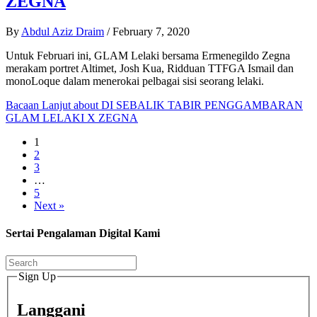
ZEGNA
By
Abdul Aziz Draim
/
February 7, 2020
Untuk Februari ini, GLAM Lelaki bersama Ermenegildo Zegna
merakam portret Altimet, Josh Kua, Ridduan TTFGA Ismail dan
monoLoque dalam menerokai pelbagai sisi seorang lelaki.
Bacaan Lanjut
about DI SEBALIK TABIR PENGGAMBARAN
GLAM LELAKI X ZEGNA
1
2
3
…
5
Next »
Sertai Pengalaman Digital Kami
Sign Up
Langgani