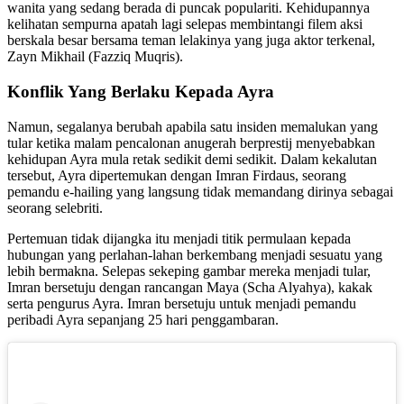
wanita yang sedang berada di puncak populariti. Kehidupannya
kelihatan sempurna apatah lagi selepas membintangi filem aksi
berskala besar bersama teman lelakinya yang juga aktor terkenal,
Zayn Mikhail (
Fazziq Muqris).
Konflik Yang Berlaku Kepada Ayra
Namun, segalanya berubah apabila satu insiden memalukan yang
tular ketika malam pencalonan anugerah berprestij menyebabkan
kehidupan Ayra mula retak sedikit demi sedikit. Dalam kekalutan
tersebut, Ayra dipertemukan dengan Imran Firdaus, seorang
pemandu e-hailing yang langsung tidak memandang dirinya sebagai
seorang selebriti.
Pertemuan tidak dijangka itu menjadi titik permulaan kepada
hubungan yang perlahan-lahan berkembang menjadi sesuatu yang
lebih bermakna. Selepas sekeping gambar mereka menjadi tular,
Imran bersetuju dengan rancangan Maya (
Scha Alyahya)
, kakak
serta pengurus Ayra. Imran bersetuju untuk menjadi pemandu
peribadi Ayra sepanjang 25 hari penggambaran.