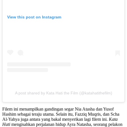
View this post on Instagram
A post shared by Kata Hati the Film (@katahatithefilm)
Filem ini menampilkan gandingan segar
Nia Atasha
dan
Yusof
Hashim
sebagai teraju utama. Selain itu, Fazziq Muqris, dan Scha
Al-Yahya juga antara yang bakal menyerikan lagi filem ini.
Kata
Hati
mengisahkan perjalanan hidup Ayra Natasha, seorang pelakon