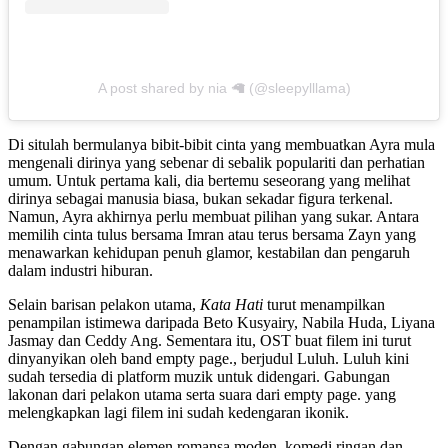
A post shared by nia 🦙 (@sleepylllama)
Di situlah bermulanya bibit-bibit cinta yang membuatkan Ayra mula
mengenali dirinya yang sebenar di sebalik populariti dan perhatian
umum. Untuk pertama kali, dia bertemu seseorang yang melihat
dirinya sebagai manusia biasa, bukan sekadar figura terkenal.
Namun, Ayra akhirnya perlu membuat pilihan yang sukar. Antara
memilih cinta tulus bersama Imran atau terus bersama Zayn yang
menawarkan kehidupan penuh glamor, kestabilan dan pengaruh
dalam industri hiburan.
Selain barisan pelakon utama,
Kata Hati
turut menampilkan
penampilan istimewa daripada
Beto Kusyairy
,
Nabila Huda
,
Liyana
Jasmay
dan
Ceddy Ang
. Sementara itu, OST buat filem ini turut
dinyanyikan oleh band empty page., berjudul Luluh. Luluh kini
sudah tersedia di platform muzik untuk didengari. Gabungan
lakonan dari pelakon utama serta suara dari empty page. yang
melengkapkan lagi filem ini sudah kedengaran ikonik.
Dengan gabungan elemen romansa moden, komedi ringan dan