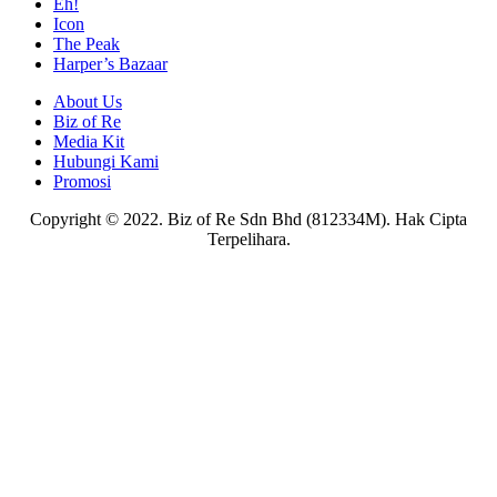
Eh!
Icon
The Peak
Harper’s Bazaar
About Us
Biz of Re
Media Kit
Hubungi Kami
Promosi
Copyright © 2022. Biz of Re Sdn Bhd (812334M). Hak Cipta
Terpelihara.