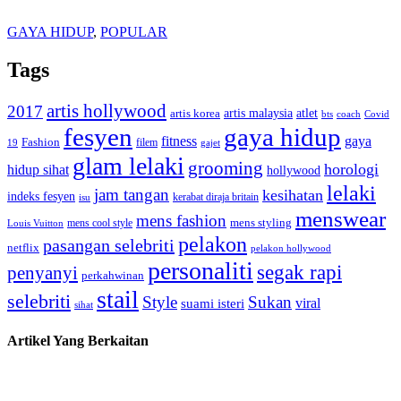
GAYA HIDUP
,
POPULAR
Tags
artis hollywood
2017
artis malaysia
artis korea
atlet
bts
coach
Covid
fesyen
gaya hidup
gaya
fitness
Fashion
19
filem
gajet
glam lelaki
grooming
horologi
hidup sihat
hollywood
lelaki
jam tangan
kesihatan
indeks fesyen
kerabat diraja britain
isu
menswear
mens fashion
mens cool style
mens styling
Louis Vuitton
pelakon
pasangan selebriti
netflix
pelakon hollywood
personaliti
segak rapi
penyanyi
perkahwinan
stail
selebriti
Style
Sukan
viral
suami isteri
sihat
Artikel Yang Berkaitan