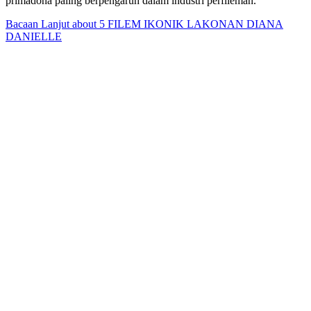
primadona paling berpengaruh dalam industri perfileman.
Bacaan Lanjut
about 5 FILEM IKONIK LAKONAN DIANA
DANIELLE