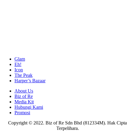
Glam
Eh!
Icon
The Peak
Harper’s Bazaar
About Us
Biz of Re
Media Kit
Hubungi Kami
Promosi
Copyright © 2022. Biz of Re Sdn Bhd (812334M). Hak Cipta
Terpelihara.