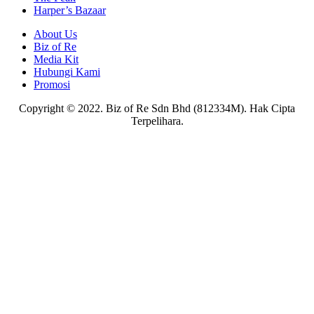
Harper’s Bazaar
About Us
Biz of Re
Media Kit
Hubungi Kami
Promosi
Copyright © 2022. Biz of Re Sdn Bhd (812334M). Hak Cipta
Terpelihara.