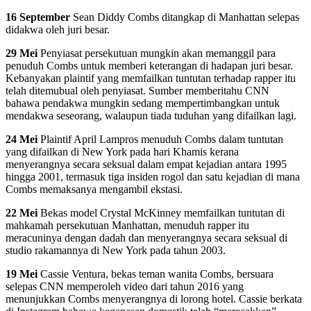
16 September
Sean Diddy Combs ditangkap di Manhattan selepas
didakwa oleh juri besar.
29 Mei
Penyiasat persekutuan mungkin akan memanggil para
penuduh Combs untuk memberi keterangan di hadapan juri besar.
Kebanyakan plaintif yang memfailkan tuntutan terhadap rapper itu
telah ditemubual oleh penyiasat. Sumber memberitahu CNN
bahawa pendakwa mungkin sedang mempertimbangkan untuk
mendakwa seseorang, walaupun tiada tuduhan yang difailkan lagi.
24 Mei
Plaintif April Lampros menuduh Combs dalam tuntutan
yang difailkan di New York pada hari Khamis kerana
menyerangnya secara seksual dalam empat kejadian antara 1995
hingga 2001, termasuk tiga insiden rogol dan satu kejadian di mana
Combs memaksanya mengambil ekstasi.
22 Mei
Bekas model Crystal McKinney memfailkan tuntutan di
mahkamah persekutuan Manhattan, menuduh rapper itu
meracuninya dengan dadah dan menyerangnya secara seksual di
studio rakamannya di New York pada tahun 2003.
19 Mei
Cassie Ventura, bekas teman wanita Combs, bersuara
selepas CNN memperoleh video dari tahun 2016 yang
menunjukkan Combs menyerangnya di lorong hotel. Cassie berkata