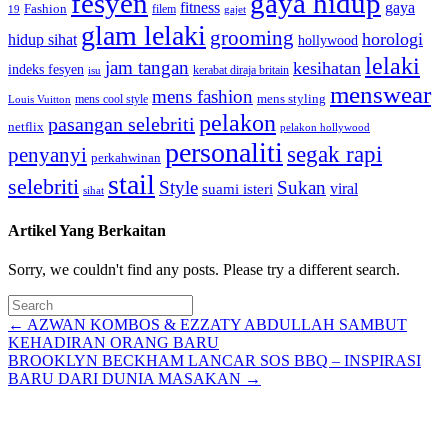
fesyen
gaya hidup
gaya
fitness
Fashion
19
filem
gajet
glam lelaki
grooming
horologi
hidup sihat
hollywood
lelaki
jam tangan
kesihatan
indeks fesyen
kerabat diraja britain
isu
menswear
mens fashion
mens cool style
mens styling
Louis Vuitton
pelakon
pasangan selebriti
netflix
pelakon hollywood
personaliti
segak rapi
penyanyi
perkahwinan
stail
selebriti
Style
Sukan
viral
suami isteri
sihat
Artikel Yang Berkaitan
Sorry, we couldn't find any posts. Please try a different search.
Posts
← AZWAN KOMBOS & EZZATY ABDULLAH SAMBUT
KEHADIRAN ORANG BARU
navigation
BROOKLYN BECKHAM LANCAR SOS BBQ – INSPIRASI
BARU DARI DUNIA MASAKAN →