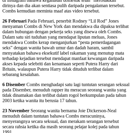
di Instagram bahawa keganasan domestik telah “merosakkan”
dirinya dan dia akan sentiasa pulih daripada pengalaman tersebut.
Combs kemudian meminta maaf atas video tersebut.
26 Februari
Pada Februari, penerbit Rodney “Lil Rod” Jones
menyaman Combs di New York dan mendakwa dia dipaksa terlibat
dalam hubungan dengan pekerja seks yang disewa oleh Combs.
Dalam satu siri tuduhan yang mendapat liputan meluas, Jones
mendakwa Combs kerap menganjurkan “pesta pemerdagangan
seks” dengan wanita bawah umur dan dadah haram, sambil
menyatakan bahawa eksekutif label rakaman yang menutup mata
terhadap kejadian tersebut mendapat manfaat kewangan daripada
akses kepada selebriti dan kenamaan seperti Putera Harry dari
Britain, walaupun Putera Harry tidak dituduh terlibat dalam
sebarang kesalahan.
6 Disember
Combs menghadapi satu lagi tuntutan serangan seksual
pada Disember, menuduh rapper itu meracun seorang wanita yang
tidak dinamakan dan terlibat dalam rogol berkumpulan pada tahun
2003 ketika wanita itu berusia 17 tahun.
23 November
Seorang wanita bernama Joie Dickerson-Neal
menuduh dalam tuntutan bahawa Combs meracuninya,
menyerangnya secara seksual, dan merakam serangan tersebut
secara rahsia ketika dia masih seorang pelajar kolej pada tahun
1991.