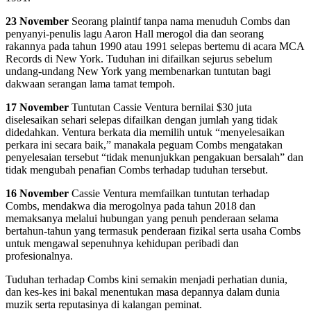
23 November
Seorang plaintif tanpa nama menuduh Combs dan
penyanyi-penulis lagu Aaron Hall merogol dia dan seorang
rakannya pada tahun 1990 atau 1991 selepas bertemu di acara MCA
Records di New York. Tuduhan ini difailkan sejurus sebelum
undang-undang New York yang membenarkan tuntutan bagi
dakwaan serangan lama tamat tempoh.
17 November
Tuntutan Cassie Ventura bernilai $30 juta
diselesaikan sehari selepas difailkan dengan jumlah yang tidak
didedahkan. Ventura berkata dia memilih untuk “menyelesaikan
perkara ini secara baik,” manakala peguam Combs mengatakan
penyelesaian tersebut “tidak menunjukkan pengakuan bersalah” dan
tidak mengubah penafian Combs terhadap tuduhan tersebut.
16 November
Cassie Ventura memfailkan tuntutan terhadap
Combs, mendakwa dia merogolnya pada tahun 2018 dan
memaksanya melalui hubungan yang penuh penderaan selama
bertahun-tahun yang termasuk penderaan fizikal serta usaha Combs
untuk mengawal sepenuhnya kehidupan peribadi dan
profesionalnya.
Tuduhan terhadap Combs kini semakin menjadi perhatian dunia,
dan kes-kes ini bakal menentukan masa depannya dalam dunia
muzik serta reputasinya di kalangan peminat.