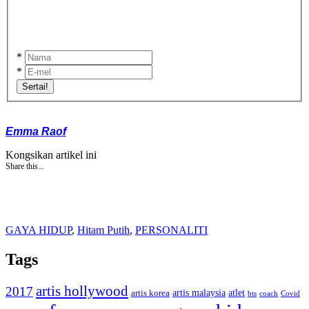
*
*
Sertai!
Emma Raof
Kongsikan artikel ini
Share this...
GAYA HIDUP
,
Hitam Putih
,
PERSONALITI
Tags
artis hollywood
2017
artis malaysia
artis korea
atlet
bts
coach
Covid