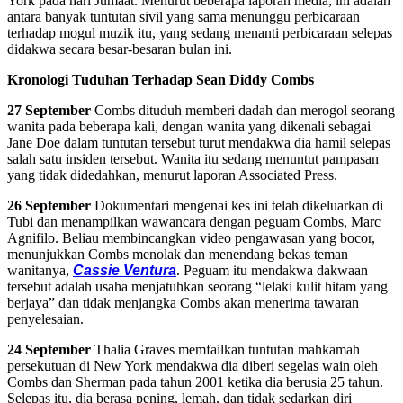
York pada hari Jumaat. Menurut beberapa laporan media, ini adalah
antara banyak tuntutan sivil yang sama menunggu perbicaraan
terhadap mogul muzik itu, yang sedang menanti perbicaraan selepas
didakwa secara besar-besaran bulan ini.
Kronologi Tuduhan Terhadap Sean Diddy Combs
27 September
Combs dituduh memberi dadah dan merogol seorang
wanita pada beberapa kali, dengan wanita yang dikenali sebagai
Jane Doe dalam tuntutan tersebut turut mendakwa dia hamil selepas
salah satu insiden tersebut. Wanita itu sedang menuntut pampasan
yang tidak didedahkan, menurut laporan Associated Press.
26 September
Dokumentari mengenai kes ini telah dikeluarkan di
Tubi dan menampilkan wawancara dengan peguam Combs, Marc
Agnifilo. Beliau membincangkan video pengawasan yang bocor,
menunjukkan Combs menolak dan menendang bekas teman
wanitanya,
Cassie Ventura
. Peguam itu mendakwa dakwaan
tersebut adalah usaha menjatuhkan seorang “lelaki kulit hitam yang
berjaya” dan tidak menjangka Combs akan menerima tawaran
penyelesaian.
24 September
Thalia Graves memfailkan tuntutan mahkamah
persekutuan di New York mendakwa dia diberi segelas wain oleh
Combs dan Sherman pada tahun 2001 ketika dia berusia 25 tahun.
Selepas itu, dia berasa pening, lemah, dan tidak sedarkan diri