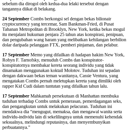
sebelum dia dirogol oleh kedua-dua lelaki tersebut dengan
tangannya diikat di belakang.
24 September
Combs berkongsi sel dengan bekas bilionair
cryptocurrency yang tercemar, Sam Bankman-Fried, di Pusat
Tahanan Metropolitan di Brooklyn, New York, ketika bekas mogul
itu menjalani hukuman penjara 25 tahun atas konspirasi, penipuan,
dan pengubahan wang haram yang melibatkan kehilangan berbilion
dolar daripada pelanggan FTX, pemberi pinjaman, dan pelabur.
17 September
Memo yang difailkan di hadapan hakim New York,
Robyn F. Tarnofsky, menuduh Combs dan konspirator-
konspiratornya membakar kereta seorang individu yang tidak
dinamakan menggunakan koktail Molotov. Tuduhan ini sepadan
dengan dakwaan bekas teman wanitanya, Cassie Ventura, yang
mengatakan Combs pernah meletupkan kereta yang dimiliki oleh
rapper Kid Cudi dalam tuntutan yang difailkan tahun lalu.
17 September
Mahkamah persekutuan di Manhattan membuka
tuduhan terhadap Combs untuk pemerasan, pemerdagangan seks,
dan pengangkutan untuk melakukan pelacuran. Tuduhan ini
mendakwa dia “mengugut, memaksa, dan mengawal wanita serta
individu-individu lain di sekelilingnya untuk memenuhi kehendak
seksualnya, melindungi reputasinya, dan menyembunyikan
perbuatannya.”