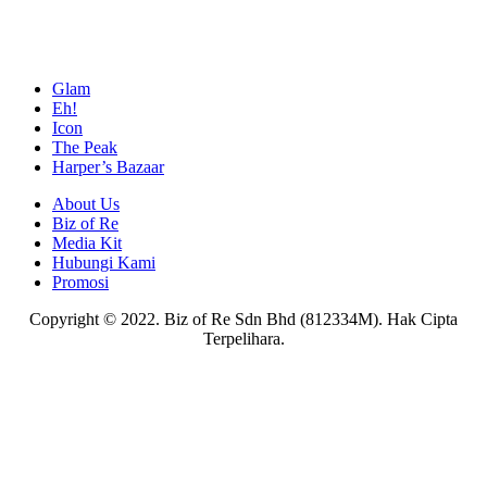
Glam
Eh!
Icon
The Peak
Harper’s Bazaar
About Us
Biz of Re
Media Kit
Hubungi Kami
Promosi
Copyright © 2022. Biz of Re Sdn Bhd (812334M). Hak Cipta
Terpelihara.