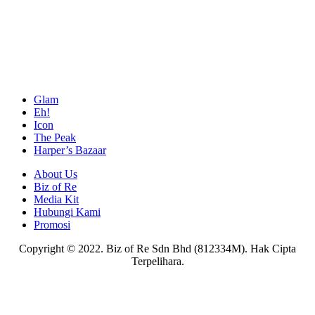
Glam
Eh!
Icon
The Peak
Harper’s Bazaar
About Us
Biz of Re
Media Kit
Hubungi Kami
Promosi
Copyright © 2022. Biz of Re Sdn Bhd (812334M). Hak Cipta
Terpelihara.