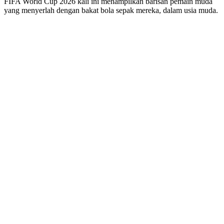
FIFA World Cup 2026 kali ini menampilkan barisan pemain muda
yang menyerlah dengan bakat bola sepak mereka, dalam usia muda.