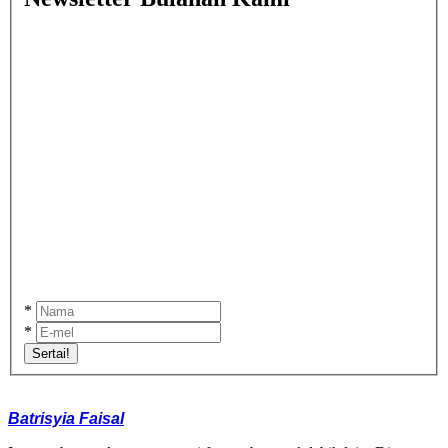
*
*
Sertai!
Batrisyia Faisal