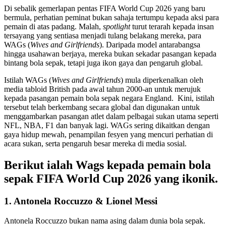
Di sebalik gemerlapan pentas FIFA World Cup 2026 yang baru
bermula, perhatian peminat bukan sahaja tertumpu kepada aksi para
pemain di atas padang. Malah,
spotlight
turut terarah kepada insan
tersayang yang sentiasa menjadi tulang belakang mereka, para
WAGs (
Wives and Girlfriends
). Daripada model antarabangsa
hingga usahawan berjaya, mereka bukan sekadar pasangan kepada
bintang bola sepak, tetapi juga ikon gaya dan pengaruh global.
Istilah WAGs (
Wives and Girlfriends
) mula diperkenalkan oleh
media tabloid British pada awal tahun 2000-an untuk merujuk
kepada pasangan pemain bola sepak negara
England.
Kini, istilah
tersebut telah berkembang secara global dan digunakan untuk
menggambarkan pasangan atlet dalam pelbagai sukan utama seperti
NFL
,
NBA
,
F1
dan banyak lagi. WAGs sering dikaitkan dengan
gaya hidup mewah, penampilan fesyen yang mencuri perhatian di
acara sukan, serta pengaruh besar mereka di media sosial.
Berikut ialah Wags kepada pemain bola
sepak FIFA World Cup 2026 yang ikonik.
1. Antonela Roccuzzo &
Lionel Messi
Antonela Roccuzzo bukan nama asing dalam dunia bola sepak.