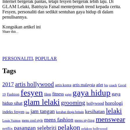
Internet bergerak pantas, tetapi fesyen bergerak lebih laju. Di
GLAM Lelaki, Batrisyia Faisal menterjemah trend kepada cerita.
Fesyen, personaliti dan sedikit sentuhan gaya hidup di dalam
penulisannya.
Kongsikan artikel ini
Share this...
PERSONALITI
,
POPULAR
Tags
artis hollywood
2017
artis malaysia
artis korea
atlet
bts
coach
Covid
fesyen
gaya hidup
gaya
fitness
Fashion
19
filem
gajet
glam lelaki
grooming
horologi
hidup sihat
hollywood
lelaki
jam tangan
kesihatan
indeks fesyen
kerabat diraja britain
isu
menswear
mens fashion
mens cool style
mens styling
Louis Vuitton
pelakon
pasangan selebriti
netflix
pelakon hollywood