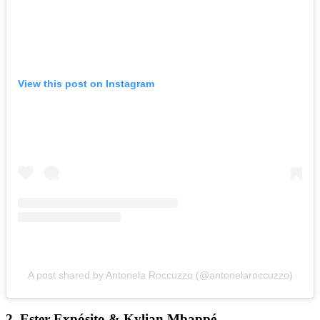
View this post on Instagram
A post shared by Antonela Roccuzzo (@antonelaroccuzzo)
2.
Ester Expósito &
Kylian Mbappé