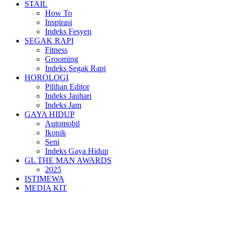
STAIL
How To
Inspirasi
Indeks Fesyen
SEGAK RAPI
Fitness
Grooming
Indeks Segak Rapi
HOROLOGI
Pilihan Editor
Indeks Jauhari
Indeks Jam
GAYA HIDUP
Automobil
Ikonik
Seni
Indeks Gaya Hidup
GL THE MAN AWARDS
2025
ISTIMEWA
MEDIA KIT