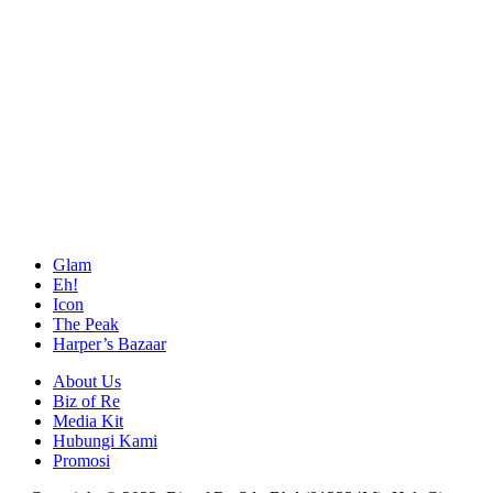
Glam
Eh!
Icon
The Peak
Harper’s Bazaar
About Us
Biz of Re
Media Kit
Hubungi Kami
Promosi