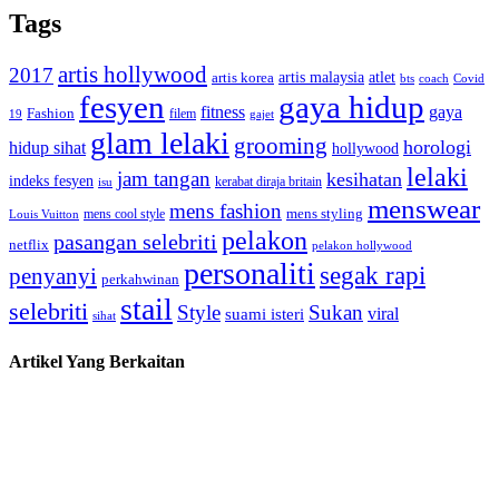
Tags
artis hollywood
2017
artis malaysia
artis korea
atlet
bts
coach
Covid
fesyen
gaya hidup
gaya
fitness
Fashion
19
filem
gajet
glam lelaki
grooming
horologi
hidup sihat
hollywood
lelaki
jam tangan
kesihatan
indeks fesyen
kerabat diraja britain
isu
menswear
mens fashion
mens cool style
mens styling
Louis Vuitton
pelakon
pasangan selebriti
netflix
pelakon hollywood
personaliti
segak rapi
penyanyi
perkahwinan
stail
selebriti
Style
Sukan
viral
suami isteri
sihat
Artikel Yang Berkaitan