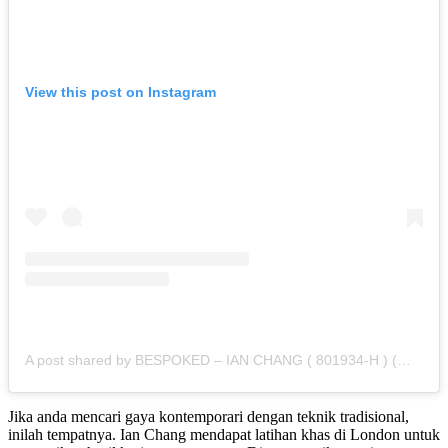
View this post on Instagram
A post shared by BESPOKED – IAN CHANG ( 801934-H ) (@bespoked_ianchang)
Jika anda mencari gaya kontemporari dengan teknik tradisional,
inilah tempatnya.
Ian Chang mendapat latihan khas di London untuk