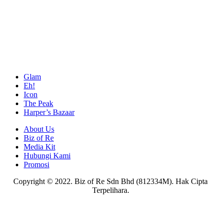
Glam
Eh!
Icon
The Peak
Harper’s Bazaar
About Us
Biz of Re
Media Kit
Hubungi Kami
Promosi
Copyright © 2022. Biz of Re Sdn Bhd (812334M). Hak Cipta
Terpelihara.