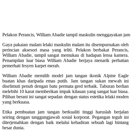
Pelakon Perancis, William Abadie tampil maskulin menggayakan jam 
Gaya pakaian malam lelaki maskulin malam itu disempurnakan oleh
perincian aksesori masa yang teliti.
Pelakon berbakat Perancis,
William Abadie, tampil sangat memukau di hadapan lensa kamera
.
Penampilan luar biasa William Abadie berjaya menarik perhatian
pemerhati fesyen karpet merah
.
William Abadie memilih model jam tangan ikonik Alpine Eagle
buatan khas daripada emas putih
.
Jam tangan sukan mewah ini
diselimuti penuh dengan batu permata gred terbaik
.
Taburan berlian
melebihi 10 karat memberikan impak kilauan yang sangat luar biasa
.
Pilihan berani ini sangat sepadan dengan status estetika lelaki moden
yang berkuasa.
Etika pembuatan jam tangan berkualiti tinggi haruslah berjalan
seiring dengan tanggungjawab sosial korporat
. Pegangan teguh ini
diterjemahkan dengan baik melalui kehadiran sebuah lagi bintang
besar dunia.