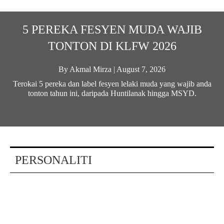
5 PEREKA FESYEN MUDA WAJIB
TONTON DI KLFW 2026
By
Akmal Mirza
|
August 7, 2026
Terokai 5 pereka dan label fesyen lelaki muda yang wajib anda
tonton tahun ini, daripada Huntilanak hingga MSYD.
PERSONALITI