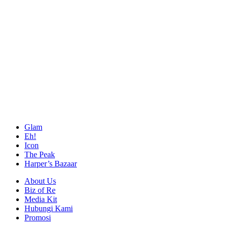
Glam
Eh!
Icon
The Peak
Harper’s Bazaar
About Us
Biz of Re
Media Kit
Hubungi Kami
Promosi