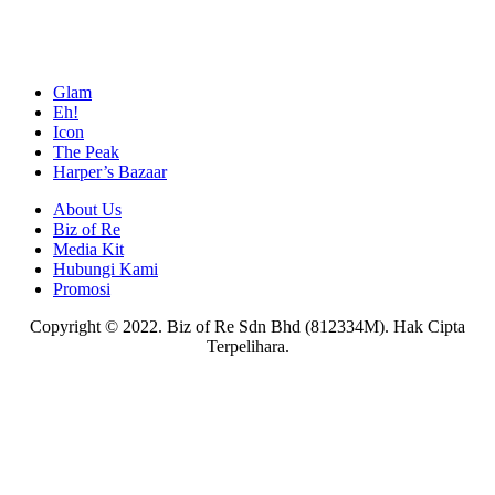
Glam
Eh!
Icon
The Peak
Harper’s Bazaar
About Us
Biz of Re
Media Kit
Hubungi Kami
Promosi
Copyright © 2022. Biz of Re Sdn Bhd (812334M). Hak Cipta
Terpelihara.