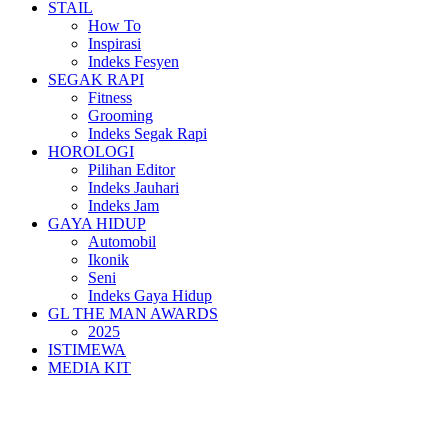
STAIL
How To
Inspirasi
Indeks Fesyen
SEGAK RAPI
Fitness
Grooming
Indeks Segak Rapi
HOROLOGI
Pilihan Editor
Indeks Jauhari
Indeks Jam
GAYA HIDUP
Automobil
Ikonik
Seni
Indeks Gaya Hidup
GL THE MAN AWARDS
2025
ISTIMEWA
MEDIA KIT