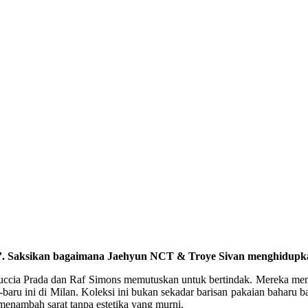
ty’. Saksikan bagaimana Jaehyun NCT & Troye Sivan menghidupkan
uccia Prada dan Raf Simons memutuskan untuk bertindak. Mereka memot
-baru ini di Milan. Koleksi ini bukan sekadar barisan pakaian baharu 
 menambah sarat tanpa estetika yang murni.