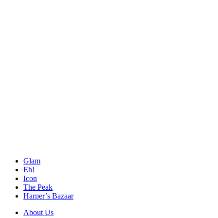
Glam
Eh!
Icon
The Peak
Harper’s Bazaar
About Us