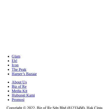
Glam
Eh!
Icon
The Peak
Harper’s Bazaar
About Us
Biz of Re
Media Kit
Hubungi Kami
Promosi
Copyright © 2022. Biz of Re Sdn Bhd (812334M). Hak Cipta