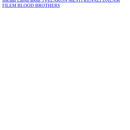
Bacaan Lanjut
about 5 PELAKON MESTI KENALI DALAM
FILEM BLOOD BROTHERS