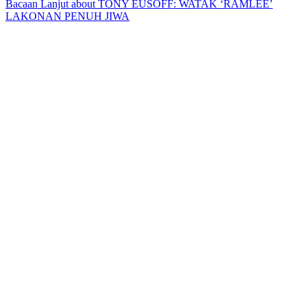
Bacaan Lanjut
about TONY EUSOFF: WATAK ‘RAMLEE’
LAKONAN PENUH JIWA