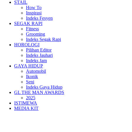
STAIL
How To
Inspirasi
Indeks Fesyen
SEGAK RAPI
Fitness
Grooming
Indeks Segak Rapi
HOROLOGI
Pilihan Editor
Indeks Jauhari
Indeks Jam
GAYA HIDUP
Automobil
Ikonik
Seni
Indeks Gaya Hidup
GL THE MAN AWARDS
2025
ISTIMEWA
MEDIA KIT