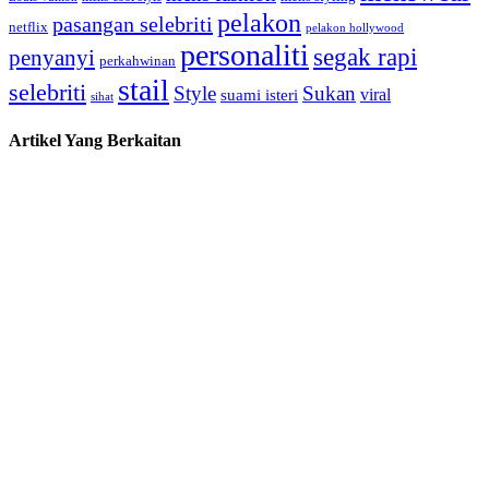
pelakon
pasangan selebriti
netflix
pelakon hollywood
personaliti
segak rapi
penyanyi
perkahwinan
stail
selebriti
Style
Sukan
viral
suami isteri
sihat
Artikel Yang Berkaitan