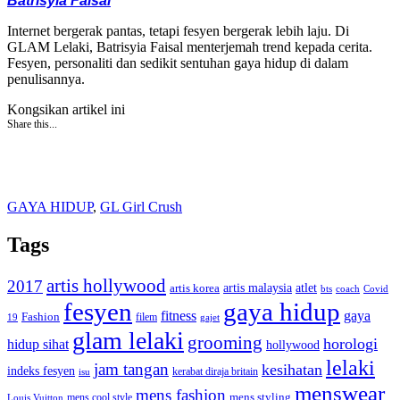
Batrisyia Faisal
Internet bergerak pantas, tetapi fesyen bergerak lebih laju. Di
GLAM Lelaki, Batrisyia Faisal menterjemah trend kepada cerita.
Fesyen, personaliti dan sedikit sentuhan gaya hidup di dalam
penulisannya.
Kongsikan artikel ini
Share this...
GAYA HIDUP
,
GL Girl Crush
Tags
artis hollywood
2017
artis malaysia
artis korea
atlet
bts
coach
Covid
fesyen
gaya hidup
gaya
fitness
Fashion
19
filem
gajet
glam lelaki
grooming
horologi
hidup sihat
hollywood
lelaki
jam tangan
kesihatan
indeks fesyen
kerabat diraja britain
isu
menswear
mens fashion
mens cool style
mens styling
Louis Vuitton