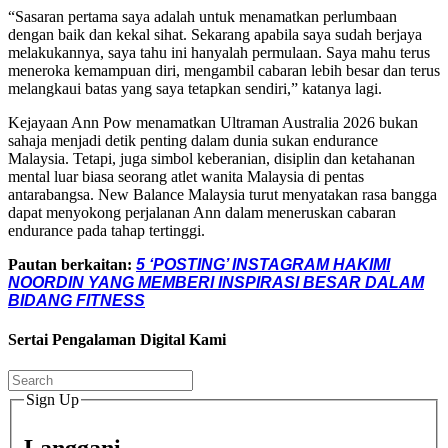
“Sasaran pertama saya adalah untuk menamatkan perlumbaan
dengan baik dan kekal sihat. Sekarang apabila saya sudah berjaya
melakukannya, saya tahu ini hanyalah permulaan. Saya mahu terus
meneroka kemampuan diri, mengambil cabaran lebih besar dan terus
melangkaui batas yang saya tetapkan sendiri,” katanya lagi.
Kejayaan Ann Pow menamatkan Ultraman Australia 2026 bukan
sahaja menjadi detik penting dalam dunia sukan endurance
Malaysia. Tetapi, juga simbol keberanian, disiplin dan ketahanan
mental luar biasa seorang atlet wanita Malaysia di pentas
antarabangsa. New Balance Malaysia turut menyatakan rasa bangga
dapat menyokong perjalanan Ann dalam meneruskan cabaran
endurance pada tahap tertinggi.
Pautan berkaitan:
5 ‘POSTING’ INSTAGRAM HAKIMI
NOORDIN YANG MEMBERI INSPIRASI BESAR DALAM
BIDANG FITNESS
Sertai Pengalaman Digital Kami
Sign Up
Langgani