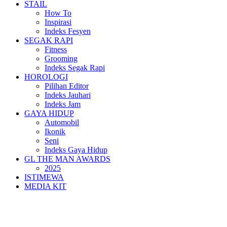
STAIL
How To
Inspirasi
Indeks Fesyen
SEGAK RAPI
Fitness
Grooming
Indeks Segak Rapi
HOROLOGI
Pilihan Editor
Indeks Jauhari
Indeks Jam
GAYA HIDUP
Automobil
Ikonik
Seni
Indeks Gaya Hidup
GL THE MAN AWARDS
2025
ISTIMEWA
MEDIA KIT