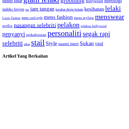
grooming
horologi
hidup sihat
hollywood
lelaki
jam tangan
kesihatan
indeks fesyen
kerabat diraja britain
isu
menswear
mens fashion
mens cool style
mens styling
Louis Vuitton
pelakon
pasangan selebriti
netflix
pelakon hollywood
personaliti
segak rapi
penyanyi
perkahwinan
stail
selebriti
Style
Sukan
viral
suami isteri
sihat
Artikel Yang Berkaitan