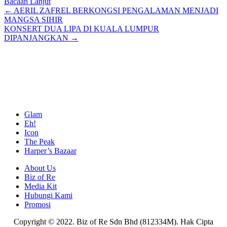
Bacaan Lanjut
Posts
← AERIL ZAFREL BERKONGSI PENGALAMAN MENJADI
MANGSA SIHIR
navigation
KONSERT DUA LIPA DI KUALA LUMPUR
DIPANJANGKAN →
Glam
Eh!
Icon
The Peak
Harper’s Bazaar
About Us
Biz of Re
Media Kit
Hubungi Kami
Promosi
Copyright © 2022. Biz of Re Sdn Bhd (812334M). Hak Cipta