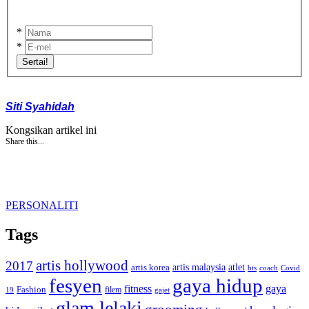
*
*
Sertai!
Siti Syahidah
Kongsikan artikel ini
Share this...
PERSONALITI
Tags
artis hollywood
2017
artis malaysia
artis korea
atlet
bts
coach
Covid
fesyen
gaya hidup
gaya
fitness
Fashion
19
filem
gajet
glam lelaki