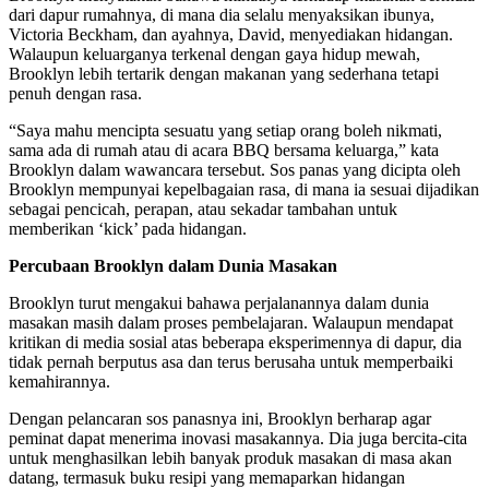
dari dapur rumahnya, di mana dia selalu menyaksikan ibunya,
Victoria Beckham, dan ayahnya, David, menyediakan hidangan.
Walaupun keluarganya terkenal dengan gaya hidup mewah,
Brooklyn lebih tertarik dengan makanan yang sederhana tetapi
penuh dengan rasa.
“Saya mahu mencipta sesuatu yang setiap orang boleh nikmati,
sama ada di rumah atau di acara BBQ bersama keluarga,” kata
Brooklyn dalam wawancara tersebut. Sos panas yang dicipta oleh
Brooklyn mempunyai kepelbagaian rasa, di mana ia sesuai dijadikan
sebagai pencicah, perapan, atau sekadar tambahan untuk
memberikan ‘kick’ pada hidangan.
Percubaan Brooklyn dalam Dunia Masakan
Brooklyn turut mengakui bahawa perjalanannya dalam dunia
masakan masih dalam proses pembelajaran. Walaupun mendapat
kritikan di media sosial atas beberapa eksperimennya di dapur, dia
tidak pernah berputus asa dan terus berusaha untuk memperbaiki
kemahirannya.
Dengan pelancaran sos panasnya ini, Brooklyn berharap agar
peminat dapat menerima inovasi masakannya. Dia juga bercita-cita
untuk menghasilkan lebih banyak produk masakan di masa akan
datang, termasuk buku resipi yang memaparkan hidangan