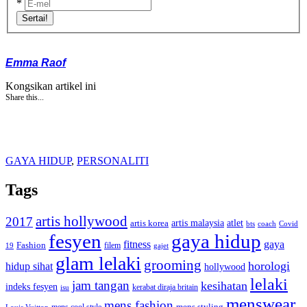
*
Sertai!
Emma Raof
Kongsikan artikel ini
Share this...
GAYA HIDUP
,
PERSONALITI
Tags
artis hollywood
2017
artis malaysia
artis korea
atlet
bts
coach
Covid
fesyen
gaya hidup
gaya
fitness
Fashion
19
filem
gajet
glam lelaki
grooming
horologi
hidup sihat
hollywood
lelaki
jam tangan
kesihatan
indeks fesyen
kerabat diraja britain
isu
menswear
mens fashion
mens cool style
mens styling