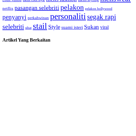
Louis Vuitton
pelakon
pasangan selebriti
netflix
pelakon hollywood
personaliti
segak rapi
penyanyi
perkahwinan
stail
selebriti
Style
Sukan
viral
suami isteri
sihat
Artikel Yang Berkaitan