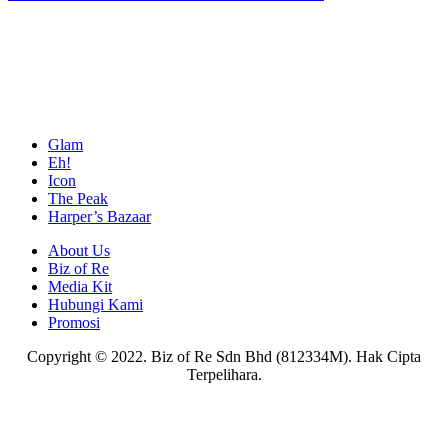
Glam
Eh!
Icon
The Peak
Harper’s Bazaar
About Us
Biz of Re
Media Kit
Hubungi Kami
Promosi
Copyright © 2022. Biz of Re Sdn Bhd (812334M). Hak Cipta
Terpelihara.