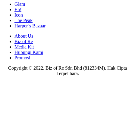
Glam
Eh!
Icon
The Peak
Harper’s Bazaar
About Us
Biz of Re
Media Kit
Hubungi Kami
Promosi
Copyright © 2022. Biz of Re Sdn Bhd (812334M). Hak Cipta
Terpelihara.