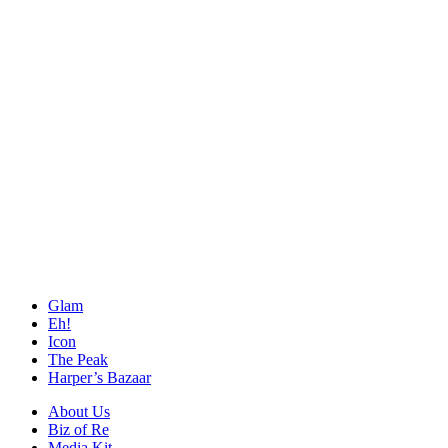
Glam
Eh!
Icon
The Peak
Harper’s Bazaar
About Us
Biz of Re
Media Kit