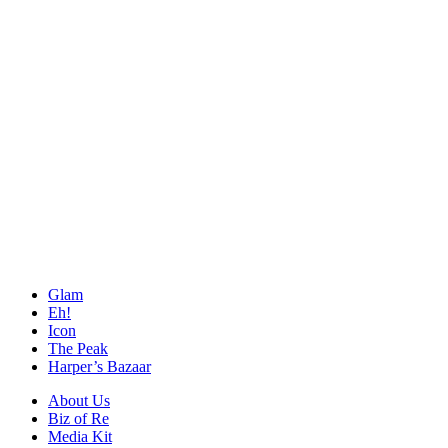
Glam
Eh!
Icon
The Peak
Harper’s Bazaar
About Us
Biz of Re
Media Kit