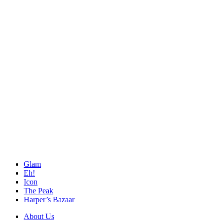
Glam
Eh!
Icon
The Peak
Harper’s Bazaar
About Us