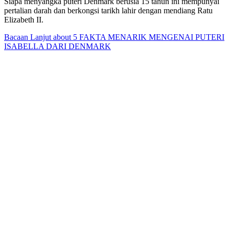
Siapa menyangka puteri Denmark berusia 15 tahun ini mempunyai
pertalian darah dan berkongsi tarikh lahir dengan mendiang Ratu
Elizabeth II.
Bacaan Lanjut
about 5 FAKTA MENARIK MENGENAI PUTERI
ISABELLA DARI DENMARK