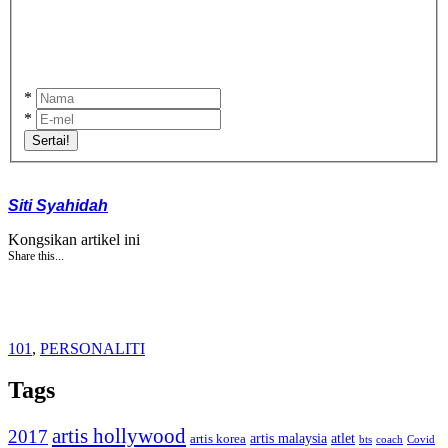
*
*
Sertai!
Siti Syahidah
Kongsikan artikel ini
Share this...
101
,
PERSONALITI
Tags
artis hollywood
2017
artis malaysia
artis korea
atlet
bts
coach
Covid