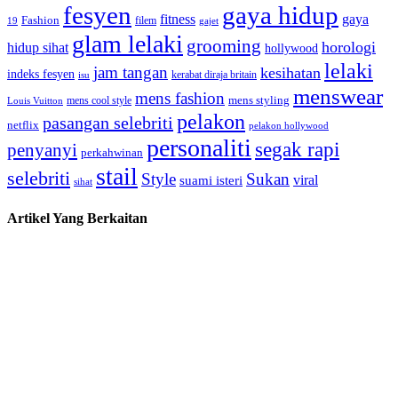
fesyen
gaya hidup
gaya
fitness
Fashion
19
filem
gajet
glam lelaki
grooming
horologi
hidup sihat
hollywood
lelaki
jam tangan
kesihatan
indeks fesyen
kerabat diraja britain
isu
menswear
mens fashion
mens cool style
mens styling
Louis Vuitton
pelakon
pasangan selebriti
netflix
pelakon hollywood
personaliti
segak rapi
penyanyi
perkahwinan
stail
selebriti
Style
Sukan
viral
suami isteri
sihat
Artikel Yang Berkaitan