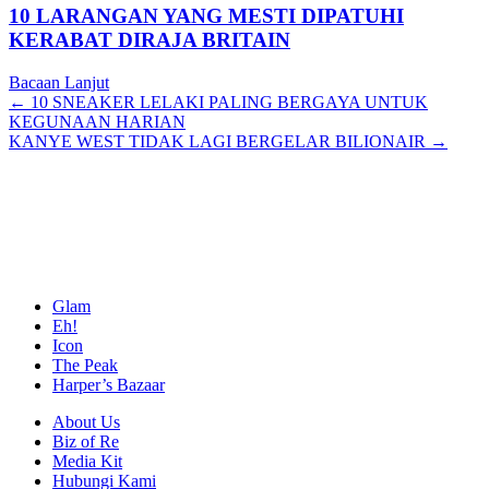
10 LARANGAN YANG MESTI DIPATUHI
KERABAT DIRAJA BRITAIN
Bacaan Lanjut
Posts
← 10 SNEAKER LELAKI PALING BERGAYA UNTUK
KEGUNAAN HARIAN
navigation
KANYE WEST TIDAK LAGI BERGELAR BILIONAIR →
Glam
Eh!
Icon
The Peak
Harper’s Bazaar
About Us
Biz of Re
Media Kit
Hubungi Kami