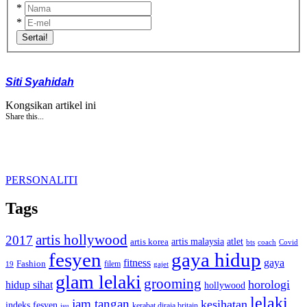
*
*
Sertai!
Siti Syahidah
Kongsikan artikel ini
Share this...
PERSONALITI
Tags
artis hollywood
2017
artis malaysia
artis korea
atlet
bts
coach
Covid
fesyen
gaya hidup
gaya
fitness
Fashion
19
filem
gajet
glam lelaki
grooming
horologi
hidup sihat
hollywood
lelaki
jam tangan
kesihatan
indeks fesyen
kerabat diraja britain
isu