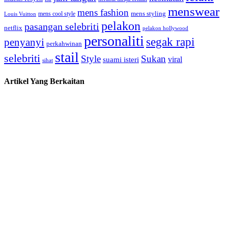
menswear
mens fashion
mens cool style
mens styling
Louis Vuitton
pelakon
pasangan selebriti
netflix
pelakon hollywood
personaliti
segak rapi
penyanyi
perkahwinan
stail
selebriti
Style
Sukan
viral
suami isteri
sihat
Artikel Yang Berkaitan