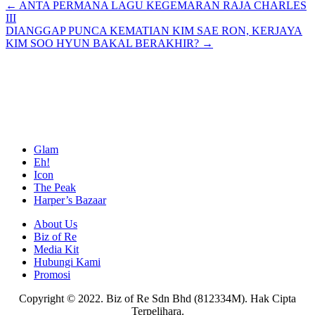
Posts
← ANTA PERMANA LAGU KEGEMARAN RAJA CHARLES
III
navigation
DIANGGAP PUNCA KEMATIAN KIM SAE RON, KERJAYA
KIM SOO HYUN BAKAL BERAKHIR? →
Glam
Eh!
Icon
The Peak
Harper’s Bazaar
About Us
Biz of Re
Media Kit
Hubungi Kami
Promosi
Copyright © 2022. Biz of Re Sdn Bhd (812334M). Hak Cipta
Terpelihara.