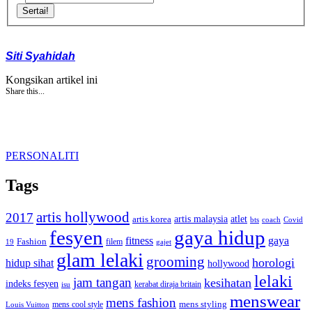
Sertai!
Siti Syahidah
Kongsikan artikel ini
Share this...
PERSONALITI
Tags
artis hollywood
2017
artis malaysia
artis korea
atlet
bts
coach
Covid
fesyen
gaya hidup
gaya
fitness
Fashion
19
filem
gajet
glam lelaki
grooming
horologi
hidup sihat
hollywood
lelaki
jam tangan
kesihatan
indeks fesyen
kerabat diraja britain
isu
menswear
mens fashion
mens cool style
mens styling
Louis Vuitton