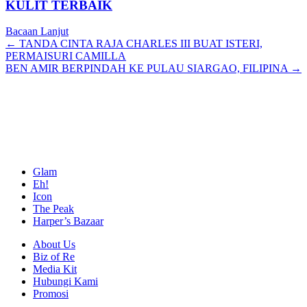
KULIT TERBAIK
Bacaan Lanjut
Posts
← TANDA CINTA RAJA CHARLES III BUAT ISTERI,
PERMAISURI CAMILLA
navigation
BEN AMIR BERPINDAH KE PULAU SIARGAO, FILIPINA →
Glam
Eh!
Icon
The Peak
Harper’s Bazaar
About Us
Biz of Re
Media Kit
Hubungi Kami
Promosi