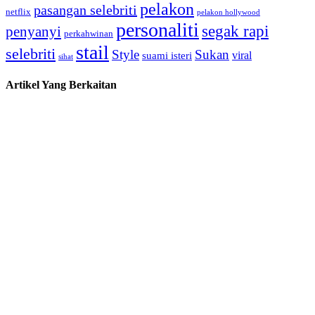
pelakon
pasangan selebriti
netflix
pelakon hollywood
personaliti
segak rapi
penyanyi
perkahwinan
stail
selebriti
Style
Sukan
viral
suami isteri
sihat
Artikel Yang Berkaitan