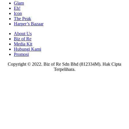
Glam
Eh!
Icon
The Peak
Harper’s Bazaar
About Us
Biz of Re
Media Kit
Hubungi Kami
Promosi
Copyright © 2022. Biz of Re Sdn Bhd (812334M). Hak Cipta
Terpelihara.