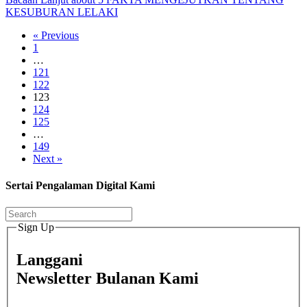
KESUBURAN LELAKI
« Previous
1
…
121
122
123
124
125
…
149
Next »
Sertai Pengalaman Digital Kami
Sign Up
Langgani
Newsletter Bulanan Kami