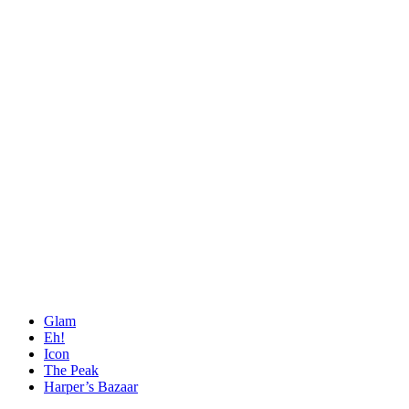
Glam
Eh!
Icon
The Peak
Harper’s Bazaar