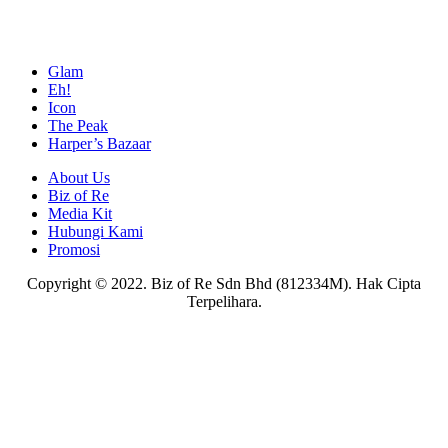
Glam
Eh!
Icon
The Peak
Harper’s Bazaar
About Us
Biz of Re
Media Kit
Hubungi Kami
Promosi
Copyright © 2022. Biz of Re Sdn Bhd (812334M). Hak Cipta
Terpelihara.