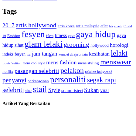
Tags
artis hollywood
2017
artis malaysia
artis korea
atlet
bts
coach
Covid
fesyen
gaya hidup
gaya
fitness
Fashion
19
filem
gajet
glam lelaki
grooming
horologi
hidup sihat
hollywood
lelaki
jam tangan
kesihatan
indeks fesyen
kerabat diraja britain
isu
menswear
mens fashion
mens cool style
mens styling
Louis Vuitton
pelakon
pasangan selebriti
netflix
pelakon hollywood
personaliti
segak rapi
penyanyi
perkahwinan
stail
selebriti
Style
Sukan
viral
suami isteri
sihat
Artikel Yang Berkaitan