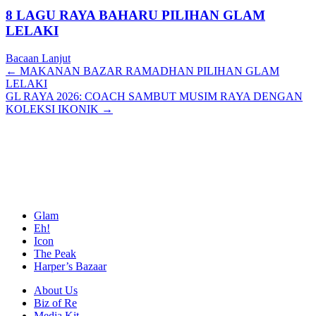
8 LAGU RAYA BAHARU PILIHAN GLAM
LELAKI
Bacaan Lanjut
Posts
← MAKANAN BAZAR RAMADHAN PILIHAN GLAM
LELAKI
navigation
GL RAYA 2026: COACH SAMBUT MUSIM RAYA DENGAN
KOLEKSI IKONIK →
Glam
Eh!
Icon
The Peak
Harper’s Bazaar
About Us
Biz of Re
Media Kit