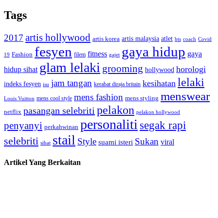
Tags
artis hollywood
2017
artis malaysia
artis korea
atlet
bts
coach
Covid
fesyen
gaya hidup
gaya
fitness
Fashion
19
filem
gajet
glam lelaki
grooming
horologi
hidup sihat
hollywood
lelaki
jam tangan
kesihatan
indeks fesyen
kerabat diraja britain
isu
menswear
mens fashion
mens cool style
mens styling
Louis Vuitton
pelakon
pasangan selebriti
netflix
pelakon hollywood
personaliti
segak rapi
penyanyi
perkahwinan
stail
selebriti
Style
Sukan
viral
suami isteri
sihat
Artikel Yang Berkaitan