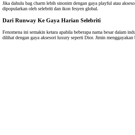
Jika dahulu bag charm lebih sinonim dengan gaya playful atau aksesori
dipopularkan oleh selebriti dan ikon fesyen global.
Dari Runway Ke Gaya Harian Selebriti
Fenomena ini semakin ketara apabila beberapa nama besar dalam indu
dilihat dengan gaya aksesori luxury seperti Dior. Jimin menggayakan