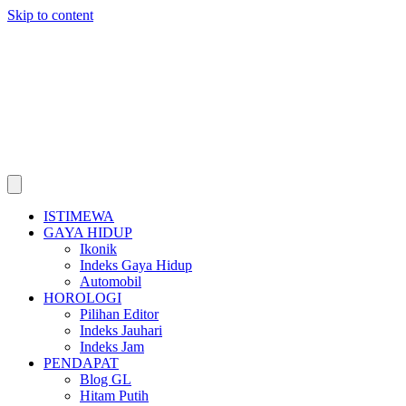
Skip to content
ISTIMEWA
GAYA HIDUP
Ikonik
Indeks Gaya Hidup
Automobil
HOROLOGI
Pilihan Editor
Indeks Jauhari
Indeks Jam
PENDAPAT
Blog GL
Hitam Putih