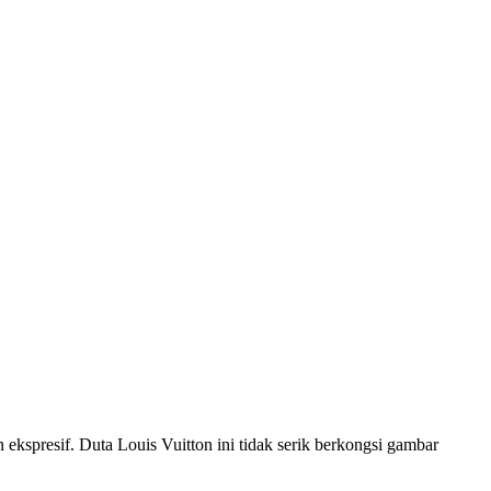
 ekspresif. Duta Louis Vuitton ini tidak serik berkongsi gambar