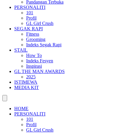
Pandangan Terbuka
PERSONALITI
101
Profil
GL Girl Crush
SEGAK RAPI
Fitness
Grooming
Indeks Segak Rapi
STAIL
How To
Indeks Fesyen
Inspirasi
GL THE MAN AWARDS
2025
ISTIMEWA
MEDIA KIT
HOME
PERSONALITI
101
Profil
GL Girl Crush