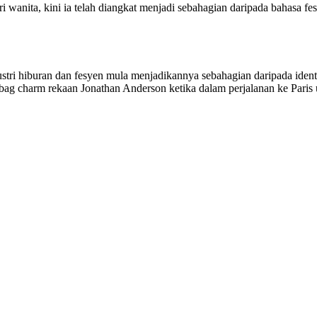
 wanita, kini ia telah diangkat menjadi sebahagian daripada bahasa fesy
stri hiburan dan fesyen mula menjadikannya sebahagian daripada iden
 bag charm rekaan Jonathan Anderson ketika dalam perjalanan ke Paris