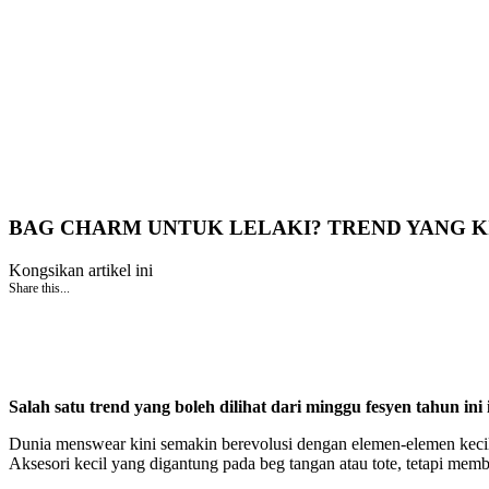
BAG CHARM UNTUK LELAKI? TREND YANG 
Kongsikan artikel ini
Share this...
Salah satu trend yang boleh dilihat dari minggu fesyen tahun ini
Dunia menswear kini semakin berevolusi dengan elemen-elemen kecil 
Aksesori kecil yang digantung pada beg tangan atau tote, tetapi mem