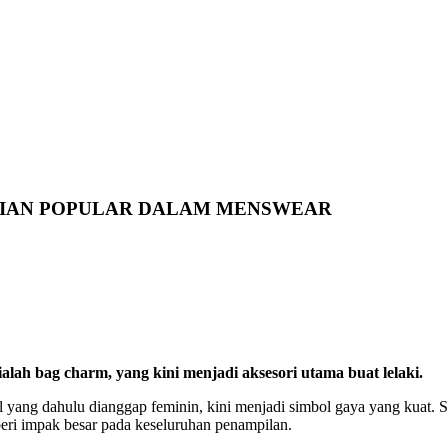
KIAN POPULAR DALAM MENSWEAR
 ialah bag charm, yang kini menjadi aksesori utama buat lelaki.
yang dahulu dianggap feminin, kini menjadi simbol gaya yang kuat. Sa
beri impak besar pada keseluruhan penampilan.