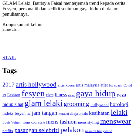
GLAM Lelaki, Batrisyia Faisal menterjemah trend kepada cerita.
Fesyen, personaliti dan sedikit sentuhan gaya hidup di dalam
penulisannya.
Kongsikan artikel ini
Share this...
STAIL
Tags
artis hollywood
2017
artis malaysia
artis korea
atlet
bts
coach
Covid
fesyen
gaya hidup
gaya
fitness
Fashion
19
filem
gajet
glam lelaki
grooming
horologi
hidup sihat
hollywood
lelaki
jam tangan
kesihatan
indeks fesyen
kerabat diraja britain
isu
menswear
mens fashion
mens cool style
mens styling
Louis Vuitton
pelakon
pasangan selebriti
netflix
pelakon hollywood