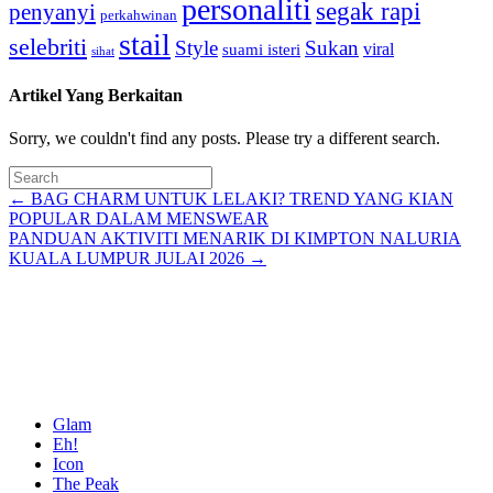
personaliti
segak rapi
penyanyi
perkahwinan
stail
selebriti
Style
Sukan
viral
suami isteri
sihat
Artikel Yang Berkaitan
Sorry, we couldn't find any posts. Please try a different search.
Posts
← BAG CHARM UNTUK LELAKI? TREND YANG KIAN
POPULAR DALAM MENSWEAR
navigation
PANDUAN AKTIVITI MENARIK DI KIMPTON NALURIA
KUALA LUMPUR JULAI 2026 →
Glam
Eh!
Icon
The Peak