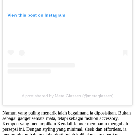
View this post on Instagram
A post shared by Meta Glasses (@metaglasses)
Namun yang paling menarik ialah bagaimana ia diposisikan. Bukan
sebagai gadget semata-mata, tetapi sebagai fashion accessory.
Kempen yang menampilkan Kendall Jenner membantu mengubah
persepsi ini. Dengan styling yang minimal, sleek dan effortless, ia
menunjukkan bahawa teknologi boleh kelihatan sama bergaya