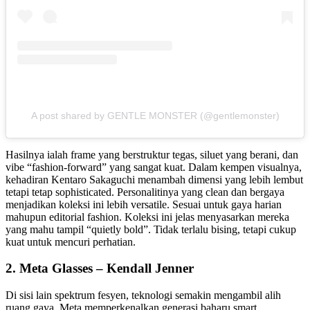
A post shared by GENTLE MONSTER (@gentlemonster)
Hasilnya ialah frame yang berstruktur tegas, siluet yang berani, dan
vibe “fashion-forward” yang sangat kuat. Dalam kempen visualnya,
kehadiran Kentaro Sakaguchi menambah dimensi yang lebih lembut
tetapi tetap sophisticated. Personalitinya yang clean dan bergaya
menjadikan koleksi ini lebih versatile. Sesuai untuk gaya harian
mahupun editorial fashion. Koleksi ini jelas menyasarkan mereka
yang mahu tampil “quietly bold”. Tidak terlalu bising, tetapi cukup
kuat untuk mencuri perhatian.
2. Meta Glasses – Kendall Jenner
Di sisi lain spektrum fesyen, teknologi semakin mengambil alih
ruang gaya. Meta memperkenalkan generasi baharu smart