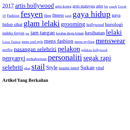
artis hollywood
2017
artis malaysia
artis korea
atlet
bts
coach
Covid
fesyen
gaya hidup
gaya
fitness
Fashion
19
filem
gajet
glam lelaki
grooming
horologi
hidup sihat
hollywood
lelaki
jam tangan
kesihatan
indeks fesyen
kerabat diraja britain
isu
menswear
mens fashion
mens cool style
mens styling
Louis Vuitton
pelakon
pasangan selebriti
netflix
pelakon hollywood
personaliti
segak rapi
penyanyi
perkahwinan
stail
selebriti
Style
Sukan
viral
suami isteri
sihat
Artikel Yang Berkaitan