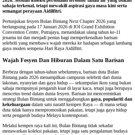
2026. Sebuah koleksi personaliti tersohor tanah air yang bukan
sahaja terkenal, tetapi mewakili aspirasi gaya masa kini serta
semangat perayaan Aidilfitri.
Pertunjukan fesyen Bulan Bintang Next Chapter 2026 yang
berlangsung pada 17 Januari 2026 di IOI Grand Exhibition
Convention Centre, Putrajaya, menandakan ulang tahun ke-11
jenama ini dan menjadi pentas bagi memperkenalkan barisan
selebriti yang membawa wajah mereka ke hadapan sebagai lambang
gaya moden sempena Hari Raya Aidilfitri.
Wajah Fesyen Dan Hiburan Dalam Satu Barisan
Berbeza dengan tahun-tahun sebelumnya, barisan duta Bulan
Bintang pada 2026 menampilkan campuran selebriti dari dunia
lakonan, nyanyian dan gaya hidup — sekumpulan ikon yang bukan
sahaja mempunyai pengaruh kuat di layar kaca, tetapi juga berupaya
mencetus trend dalam dunia fesyen. Barisan ini mencerminkan
strategi Bulan Bintang untuk menggabungkan
gaya, populariti dan
kekeluargaan
dalam satu naratif kempen Raya — di mana setiap
duta tidak hanya mempromosikan pakaian, tetapi juga gaya hidup
serta pengaruh budaya Melayu kontemporari.
Melalui kempen raya kali ini, Bulan Bintang tidak sekadar
menawarkan koleksi pakaian, tetapi juga satu pengalaman budaya