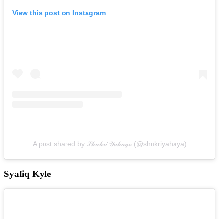
View this post on Instagram
A post shared by 𝒮𝒽𝓊𝓀𝓇𝒾 𝒴𝒶𝒽𝒶𝓎𝒶 (@shukriyahaya)
Syafiq Kyle