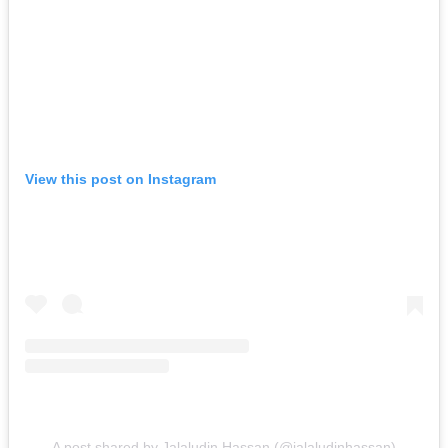
View this post on Instagram
A post shared by Jalaludin Hassan (@jalaludinhassan)