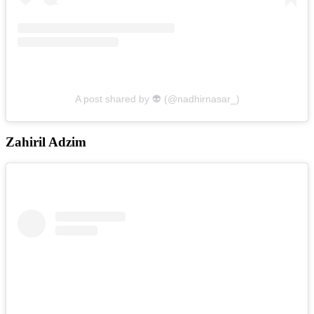
A post shared by 👽 (@nadhirnasar_)
Zahiril Adzim