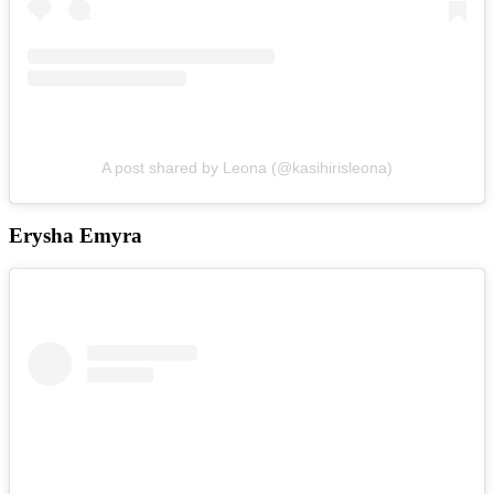
A post shared by Leona (@kasihirisleona)
Erysha Emyra