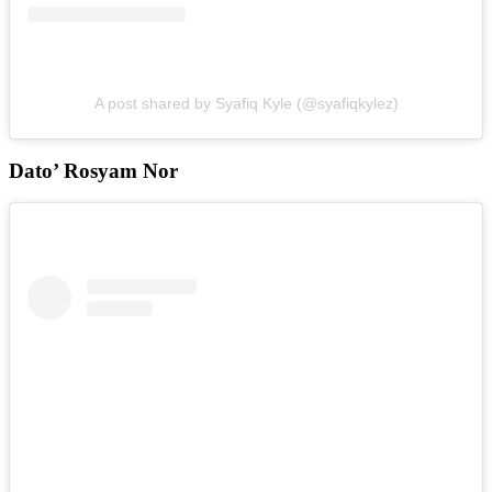
A post shared by Syafiq Kyle (@syafiqkylez)
Dato’ Rosyam Nor