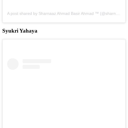
A post shared by Sharnaaz Ahmad Basir Ahmad ™ (@sharnaazahmad)
Syukri Yahaya