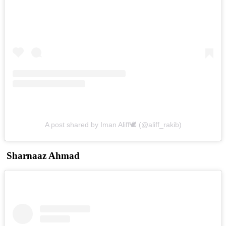
A post shared by Iman Aliff🕊️ (@aliff_rakib)
Sharnaaz Ahmad