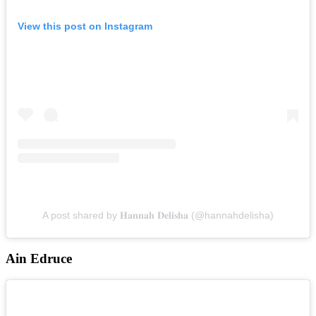
View this post on Instagram
A post shared by 𝐇𝐚𝐧𝐧𝐚𝐡 𝐃𝐞𝐥𝐢𝐬𝐡𝐚 (@hannahdelisha)
Ain Edruce