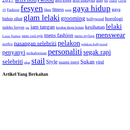
artis malaysia
artis korea
atlet
bts
coach
Covid
fesyen
gaya hidup
gaya
fitness
Fashion
19
filem
gajet
glam lelaki
grooming
horologi
hidup sihat
hollywood
lelaki
jam tangan
kesihatan
indeks fesyen
kerabat diraja britain
isu
menswear
mens fashion
mens cool style
mens styling
Louis Vuitton
pelakon
pasangan selebriti
netflix
pelakon hollywood
personaliti
segak rapi
penyanyi
perkahwinan
stail
selebriti
Style
Sukan
viral
suami isteri
sihat
Artikel Yang Berkaitan