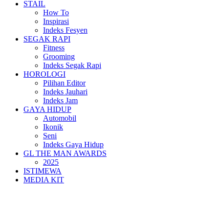
STAIL
How To
Inspirasi
Indeks Fesyen
SEGAK RAPI
Fitness
Grooming
Indeks Segak Rapi
HOROLOGI
Pilihan Editor
Indeks Jauhari
Indeks Jam
GAYA HIDUP
Automobil
Ikonik
Seni
Indeks Gaya Hidup
GL THE MAN AWARDS
2025
ISTIMEWA
MEDIA KIT