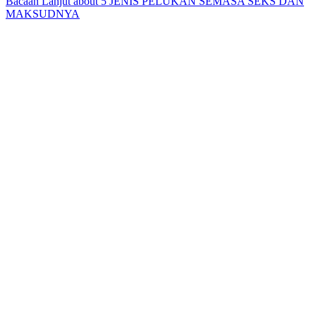
Bacaan Lanjut
about 5 JENIS PELUKAN SEMASA SEKS DAN
MAKSUDNYA