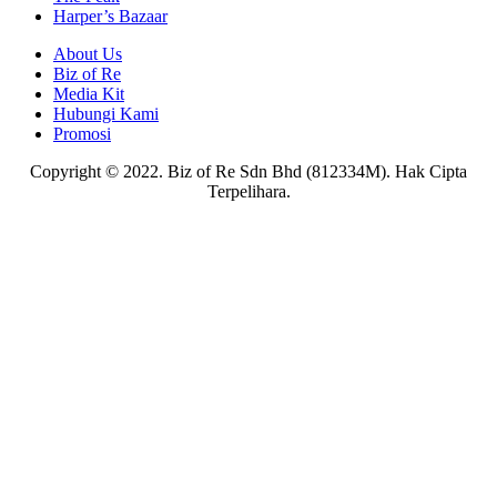
Harper’s Bazaar
About Us
Biz of Re
Media Kit
Hubungi Kami
Promosi
Copyright © 2022. Biz of Re Sdn Bhd (812334M). Hak Cipta
Terpelihara.