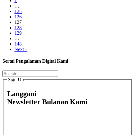
1
…
125
126
127
128
129
…
148
Next »
Sertai Pengalaman Digital Kami
Sign Up
Langgani
Newsletter Bulanan Kami