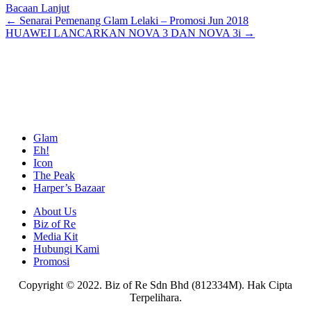
Bacaan Lanjut
Posts
← Senarai Pemenang Glam Lelaki – Promosi Jun 2018
HUAWEI LANCARKAN NOVA 3 DAN NOVA 3i →
navigation
Glam
Eh!
Icon
The Peak
Harper’s Bazaar
About Us
Biz of Re
Media Kit
Hubungi Kami
Promosi
Copyright © 2022. Biz of Re Sdn Bhd (812334M). Hak Cipta
Terpelihara.