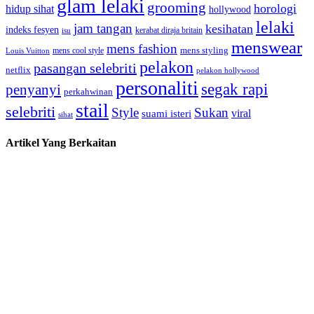
glam lelaki
grooming
horologi
hidup sihat
hollywood
lelaki
jam tangan
kesihatan
indeks fesyen
kerabat diraja britain
isu
menswear
mens fashion
mens cool style
mens styling
Louis Vuitton
pelakon
pasangan selebriti
netflix
pelakon hollywood
personaliti
segak rapi
penyanyi
perkahwinan
stail
selebriti
Style
Sukan
viral
suami isteri
sihat
Artikel Yang Berkaitan