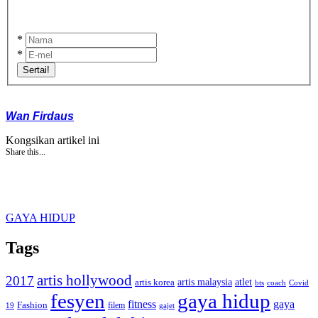
*
*
Sertai!
Wan Firdaus
Kongsikan artikel ini
Share this...
GAYA HIDUP
Tags
artis hollywood
2017
artis malaysia
artis korea
atlet
bts
coach
Covid
fesyen
gaya hidup
gaya
fitness
Fashion
19
filem
gajet