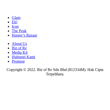
Glam
Eh!
Icon
The Peak
Harper’s Bazaar
About Us
Biz of Re
Media Kit
Hubungi Kami
Promosi
Copyright © 2022. Biz of Re Sdn Bhd (812334M). Hak Cipta
Terpelihara.