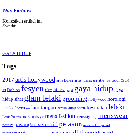
Wan Firdaus
Kongsikan artikel ini
Share this...
GAYA HIDUP
Tags
artis hollywood
2017
artis malaysia
artis korea
atlet
bts
coach
Covid
fesyen
gaya hidup
gaya
fitness
Fashion
19
filem
gajet
glam lelaki
grooming
horologi
hidup sihat
hollywood
lelaki
jam tangan
kesihatan
indeks fesyen
kerabat diraja britain
isu
menswear
mens fashion
mens cool style
mens styling
Louis Vuitton
pelakon
pasangan selebriti
netflix
pelakon hollywood
personaliti
segak rapi