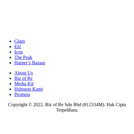
Glam
Eh!
Icon
The Peak
Harper’s Bazaar
About Us
Biz of Re
Media Kit
Hubungi Kami
Promosi
Copyright © 2022. Biz of Re Sdn Bhd (812334M). Hak Cipta
Terpelihara.