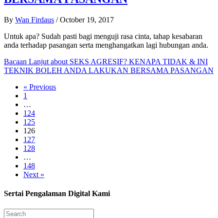
By
Wan Firdaus
/
October 19, 2017
Untuk apa? Sudah pasti bagi menguji rasa cinta, tahap kesabaran
anda terhadap pasangan serta menghangatkan lagi hubungan anda.
Bacaan Lanjut
about SEKS AGRESIF? KENAPA TIDAK & INI
TEKNIK BOLEH ANDA LAKUKAN BERSAMA PASANGAN
« Previous
1
…
124
125
126
127
128
…
148
Next »
Sertai Pengalaman Digital Kami