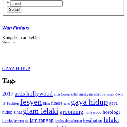
*
Sertai!
Wan Firdaus
Kongsikan artikel ini
Share this...
GAYA HIDUP
Tags
artis hollywood
2017
artis malaysia
artis korea
atlet
bts
coach
Covid
fesyen
gaya hidup
gaya
fitness
Fashion
19
filem
gajet
glam lelaki
grooming
horologi
hidup sihat
hollywood
lelaki
jam tangan
kesihatan
indeks fesyen
kerabat diraja britain
isu