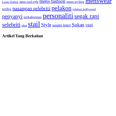
menswear
mens fashion
mens cool style
mens styling
Louis Vuitton
pelakon
pasangan selebriti
netflix
pelakon hollywood
personaliti
segak rapi
penyanyi
perkahwinan
stail
selebriti
Style
Sukan
viral
suami isteri
sihat
Artikel Yang Berkaitan