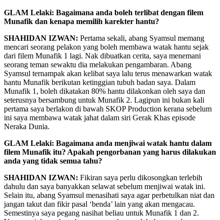
GLAM Lelaki:
Bagaimana anda boleh terlibat dengan filem
Munafik dan kenapa memilih karekter hantu?
SHAHIDAN IZWAN:
Pertama sekali, abang Syamsul memang
mencari seorang pelakon yang boleh membawa watak hantu sejak
dari filem Munafik 1 lagi. Nak dibuatkan cerita, saya menemani
seorang teman sewaktu dia melakukan pengambaran. Abang
Syamsul ternampak akan kelibat saya lalu terus menawarkan watak
hantu Munafik berikutan ketinggian tubuh badan saya. Dalam
Munafik 1, boleh dikatakan 80% hantu dilakonkan oleh saya dan
seterusnya bersambung untuk Munafik 2. Lagipun ini bukan kali
pertama saya berlakon di bawah SKOP Production kerana sebelum
ini saya membawa watak jahat dalam siri Gerak Khas episode
Neraka Dunia.
GLAM Lelaki: Bagaimana anda menjiwai watak hantu dalam
filem Munafik itu? Apakah pengorbanan yang harus dilakukan
anda yang tidak semua tahu?
SHAHIDAN IZWAN:
Fikiran saya perlu dikosongkan terlebih
dahulu dan saya banyakkan selawat sebelum menjiwai watak ini.
Selain itu, abang Syamsul menasihati saya agar perbetulkan niat dan
jangan takut dan fikir pasal ‘benda’ lain yang akan mengacau.
Semestinya saya pegang nasihat beliau untuk Munafik 1 dan 2.