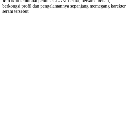
Jom ikuti temubual penulis GLAM Lelaki, bersama beliau,
berkongsi profil dan pengalamannya sepanjang memegang karekter
seram tersebut.