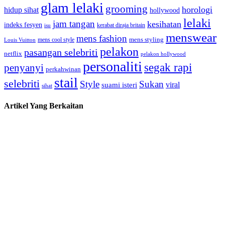
glam lelaki
grooming
horologi
hidup sihat
hollywood
lelaki
jam tangan
kesihatan
indeks fesyen
kerabat diraja britain
isu
menswear
mens fashion
mens cool style
mens styling
Louis Vuitton
pelakon
pasangan selebriti
netflix
pelakon hollywood
personaliti
segak rapi
penyanyi
perkahwinan
stail
selebriti
Style
Sukan
viral
suami isteri
sihat
Artikel Yang Berkaitan