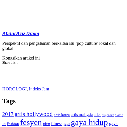
Abdul Aziz Draim
Perspektif dan pengalaman berkaitan isu ‘pop culture’ lokal dan
global
Kongsikan artikel ini
Share this...
HOROLOGI
,
Indeks Jam
Tags
artis hollywood
2017
artis malaysia
artis korea
atlet
bts
coach
Covid
fesyen
gaya hidup
gaya
fitness
Fashion
19
filem
gajet