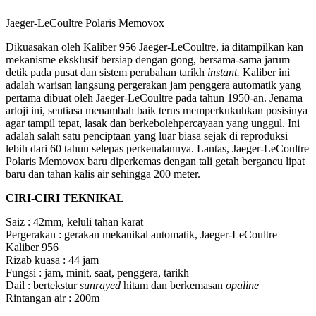
Jaeger-LeCoultre Polaris Memovox
Dikuasakan oleh Kaliber 956 Jaeger-LeCoultre, ia ditampilkan kan
mekanisme eksklusif bersiap dengan gong, bersama-sama jarum
detik pada pusat dan sistem perubahan tarikh
instant.
Kaliber ini
adalah warisan langsung pergerakan jam penggera automatik yang
pertama dibuat oleh Jaeger-LeCoultre pada tahun 1950-an. Jenama
arloji ini, sentiasa menambah baik terus memperkukuhkan posisinya
agar tampil tepat, lasak dan berkebolehpercayaan yang unggul. Ini
adalah salah satu penciptaan yang luar biasa sejak di reproduksi
lebih dari 60 tahun selepas perkenalannya. Lantas, Jaeger-LeCoultre
Polaris Memovox baru diperkemas dengan tali getah bergancu lipat
baru dan tahan kalis air sehingga 200 meter.
CIRI-CIRI TEKNIKAL
Saiz : 42mm, keluli tahan karat
Pergerakan : gerakan mekanikal automatik, Jaeger-LeCoultre
Kaliber 956
Rizab kuasa : 44 jam
Fungsi : jam, minit, saat, penggera, tarikh
Dail : bertekstur
sunrayed
hitam dan berkemasan
opaline
Rintangan air : 200m