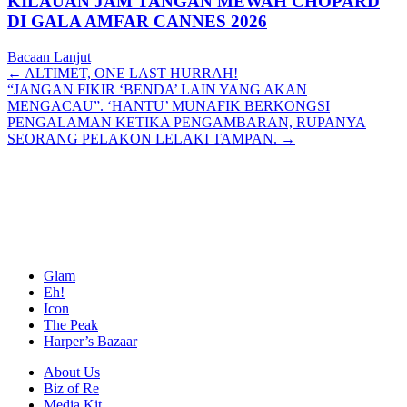
KILAUAN JAM TANGAN MEWAH CHOPARD
DI GALA AMFAR CANNES 2026
Bacaan Lanjut
Posts
← ALTIMET, ONE LAST HURRAH!
“JANGAN FIKIR ‘BENDA’ LAIN YANG AKAN
navigation
MENGACAU”. ‘HANTU’ MUNAFIK BERKONGSI
PENGALAMAN KETIKA PENGAMBARAN, RUPANYA
SEORANG PELAKON LELAKI TAMPAN. →
Glam
Eh!
Icon
The Peak
Harper’s Bazaar
About Us
Biz of Re
Media Kit