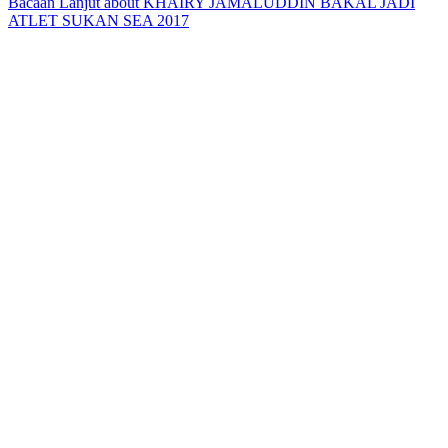
Bacaan Lanjut
about KHAIRY JAMALUDDIN BAKAL JADI
ATLET SUKAN SEA 2017