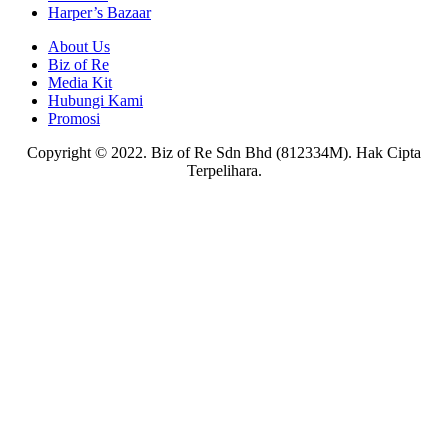
Harper’s Bazaar
About Us
Biz of Re
Media Kit
Hubungi Kami
Promosi
Copyright © 2022. Biz of Re Sdn Bhd (812334M). Hak Cipta
Terpelihara.