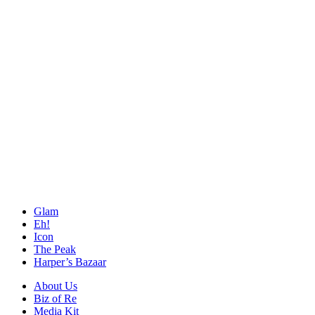
Glam
Eh!
Icon
The Peak
Harper’s Bazaar
About Us
Biz of Re
Media Kit